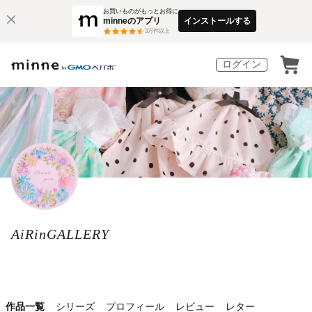
お買いものがもっとお得に
minneのアプリ
インストールする
3
万件以上
ログイン
AiRinGALLERY
作品一覧
シリーズ
プロフィール
レビュー
レター