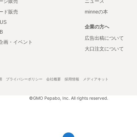
ージ販売
ニュース
ード販売
minneの本
LUS
企業の方へ
AB
広告出稿について
企画・イベント
大口注文について
用
プライバシーポリシー
会社概要
採用情報
メディアキット
©GMO Pepabo, Inc. All rights reserved.