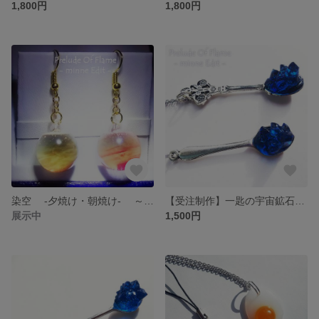
1,800円
1,800円
染空 -夕焼け・朝焼け- ～ピアス
【受注制作】一匙の宇宙鉱石 -ヒトサジノソライシ- ～ネックレス・ペンダント
展示中
1,500円