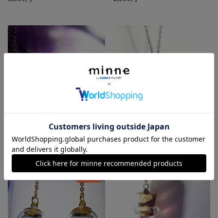
氷の一葉 -透明な煌めき- ～ネックレス・ペンダント
虹色の涙
1,500円
1,400円
残り1点