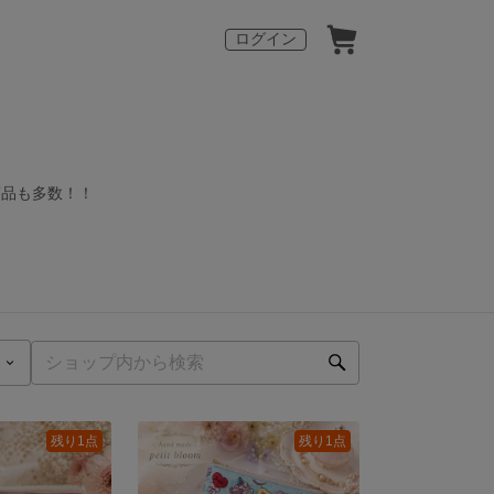
ログイン
商品も多数！！
残り1点
残り1点