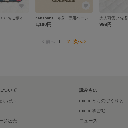
[ 再販 ]大人気！！いちご柄インド刺繍リボンヌビポーチ
hanahana11q様 専用ページ
1,100円
999円
前へ
1
2
次へ
について
読みもの
で売りたい
minneとものづくりと
minne学習帖
ージ販売
ニュース