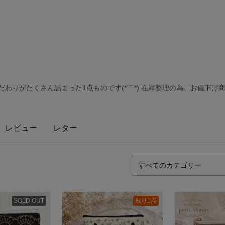
わりがたくさん詰まった1点ものです(*´˘`*) 在庫整理の為、お値下げ
レビュー
レター
SOLD OUT
残り1点