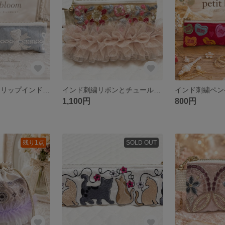
リップケース♡ リップインド刺繍♡リボン柄
インド刺繍リボンとチュールの華やかポーチ♡
1,100円
800円
残り1点
SOLD OUT