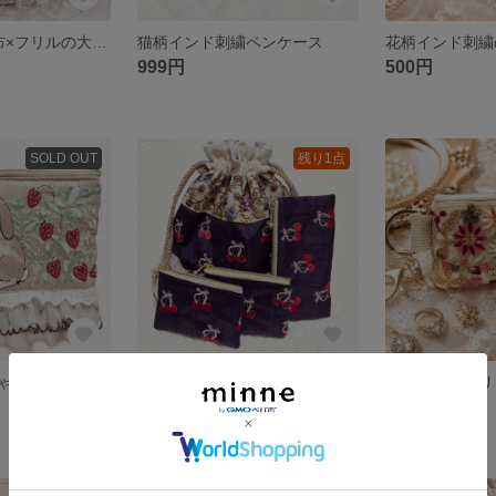
インド刺繍×帆布×フリルの大人可愛い巾着バッグ♡
猫柄インド刺繍ペンケース
999円
500円
SOLD OUT
残り1点
垂れ耳うさぎちゃんと苺のインド刺繍ヌビポーチ♡
さくらんぼ柄インド刺繍巾着＆ポーチ4点セット
インド刺繍のリ
1,800円
650円