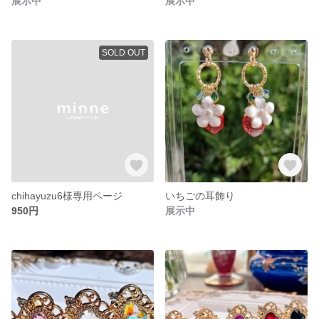
展示中
展示中
SOLD OUT
chihayuzu6様専用ページ
いちごの耳飾り
950円
展示中