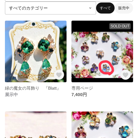
すべて
販売中
SOLD OUT
緑の魔女の耳飾り 『Blatt』
専用ページ
展示中
7,400円