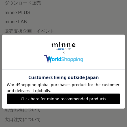
ダウンロード販売
minne PLUS
minne LAB
販売支援企画・イベント
読みもの
minneとものづくりと
minne学習帖
ニュース
minneの本
企業の方へ
広告出稿について
大口注文について