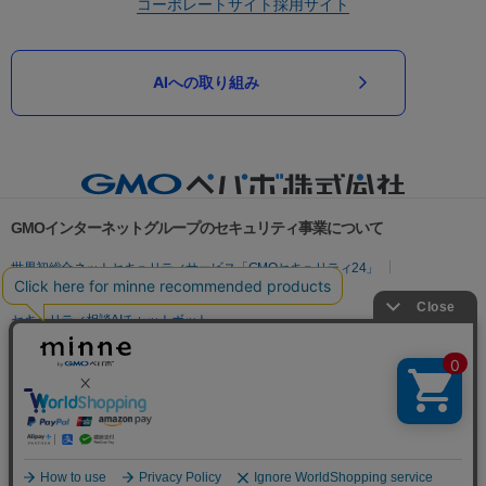
コーポレートサイト
採用サイト
AIへの取り組み
GMOインターネットグループのセキュリティ事業について
世界初総合ネットセキュリティサービス「GMOセキュリティ24」
パスワード漏洩診断
Webサイトリスク診断
セキュリティ相談AIチャットボット
実在証明・盗聴対策
サイバー攻撃対策（GMOサイバーセキュリティ byイエラエ）
サイバー攻撃対策（GMO Flatt Security）
なりすまし対策
セキュリティ事業の軌跡