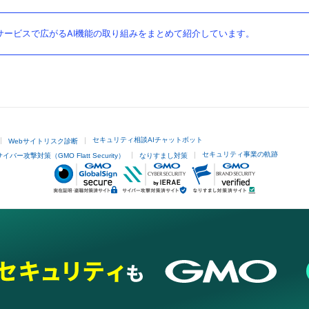
ービスで広がるAI機能の取り組みをまとめて紹介しています。
セキュリティ相談AIチャットボット
Webサイトリスク診断
セキュリティ事業の軌跡
サイバー攻撃対策（GMO Flatt Security）
なりすまし対策