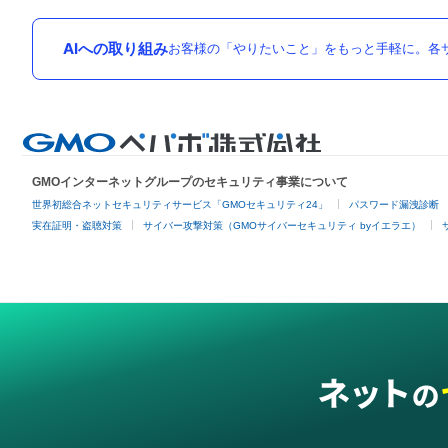
AIへの取り組み
お客様の「やりたいこと」をもっと手軽に。各サ
GMOインターネットグループのセキュリティ事業について
世界初総合ネットセキュリティサービス「GMOセキュリティ24」
パスワード漏洩診断
実在証明・盗聴対策
サイバー攻撃対策（GMOサイバーセキュリティ byイエラエ）