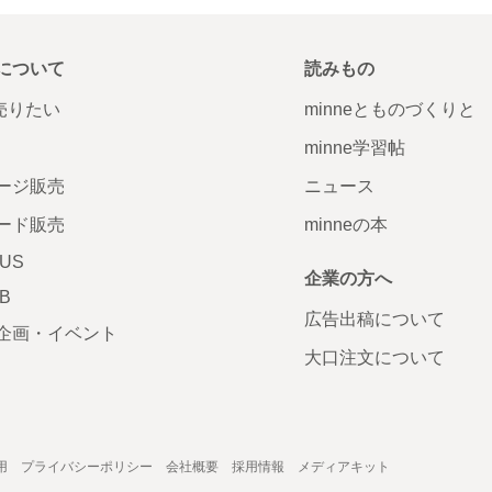
について
読みもの
で売りたい
minneとものづくりと
minne学習帖
ージ販売
ニュース
ード販売
minneの本
LUS
企業の方へ
AB
広告出稿について
企画・イベント
大口注文について
用
プライバシーポリシー
会社概要
採用情報
メディアキット