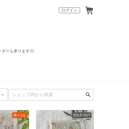
ログイン
ーダーも承ります❁⃘
残り1点
SOLD OUT