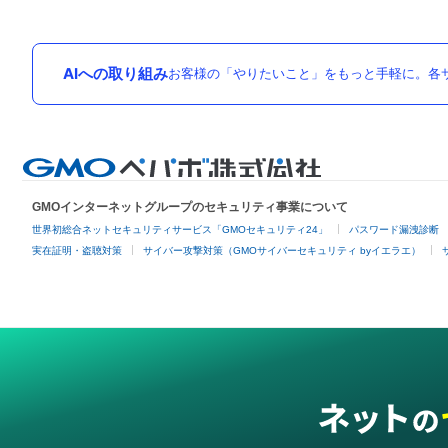
AIへの取り組み
お客様の「やりたいこと」をもっと手軽に。各サ
GMOインターネットグループのセキュリティ事業について
世界初総合ネットセキュリティサービス「GMOセキュリティ24」
パスワード漏洩診断
実在証明・盗聴対策
サイバー攻撃対策（GMOサイバーセキュリティ byイエラエ）