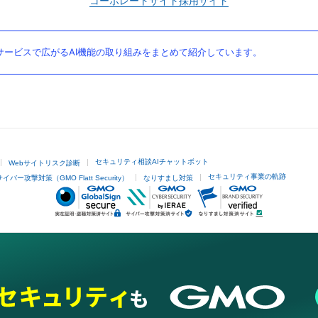
コーポレートサイト
採用サイト
ービスで広がるAI機能の取り組みをまとめて紹介しています。
セキュリティ相談AIチャットボット
Webサイトリスク診断
セキュリティ事業の軌跡
サイバー攻撃対策（GMO Flatt Security）
なりすまし対策