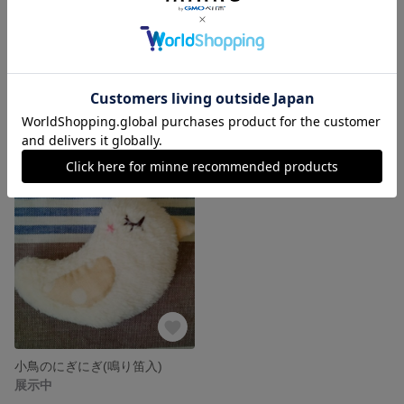
送料込み★アルバム作りに★モノトーン吹き出しセット
シロクマのにぎにぎ(プラ鈴入)
展示中
展示中
小鳥のにぎにぎ(鳴り笛入)
展示中