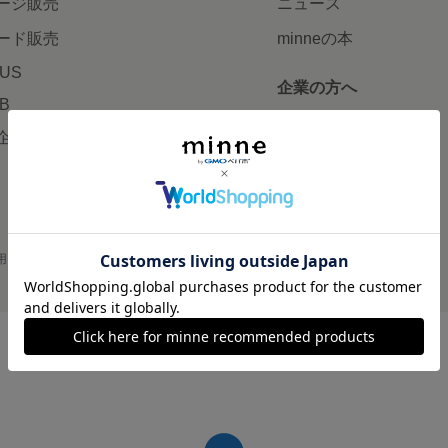
ージ販売
ニュース
ード販売
minneの本
LUS
企業の方へ
AB
広告出稿について
企画・イベント
大口注文について
用
プライバシーポリシー
会社概要
採用情報
メディアキット
©GMO Pepabo, Inc. All rights reserved.