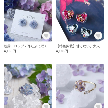
朝露ドロップ - 耳たぶに咲くブルーブーケ - (ピアス / イヤリング) 水色 ネモフィラ 紫陽花 勿忘草 ブルースター パステルブルー ペールブルー 透明 シアー ディップアート
【特集掲載】甘くない、大人のハート｜透けるノワール & 艶ルージュ - Heart of Tissot -｜ギフト 赤 黒 血色カラー ガラス レジン
4,100円
4,100円