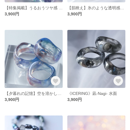
【特集掲載】うるおうツヤ感 モネ【睡蓮】 睡蓮の庭 – Monet’s Bloom レジンリング イメージアーカイブラボ 名画 印象派 うる艶 うる艶 透明感
【肌映え】氷のような透明感｜BIWAKOブルー - ICERING -｜レジンリング 琵琶湖 青 重ね付け シアー 透明 水面 オーロラ 海 波
3,900円
3,900円
【夕暮れの記憶】空を溶かした指輪｜Nostalgie - ノスタルジー -｜ICERING レジンリング 茜色 マジックアワー 透明 シアー 水面
《ICERING》凪-Nagi- 水面
3,900円
3,900円