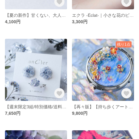
【夏の新作】甘くない、大人のハート｜湖面に咲く、青の一滴 - Heart of BIWAKO -｜夏 ギフト 誕生日 ブルー 青 涼しげ 蝶 金属アレルギー対応 海 波 水面 ガラス
エクラ -Éclat-｜小さな花のピアス 5mm 全4色 サージカルステンレス ノンホール イヤリング 金属アレルギー対応 プレゼント 透明感 ギフト
4,100円
3,300円
残り1点
【週末限定3組/特別価格/送料無料】初夏の雫セット 朝露ドロップ&紫陽花フォークリング / ピアス イヤリング 指輪 ブルー 紫陽花 お守り ギフト 自分へのご褒美 レジン
【再々販】【持ち歩くアート】 モネ 睡蓮 手のひらに咲くアートピルケース アクセサリーケース 携帯ケース 薬ケース 旅行用小物 手描きアート
7,650円
9,800円