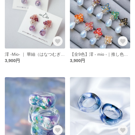
澪 -Mio- ｜ 華紬（はなつむぎ） - 暁（あかつき） - （スミレ色グラデーション） ピアス イヤリング サージカルステンレス 雫 クリア 肌映え
【全9色】澪 - mio -｜推し色を纏う、ワイヤー小花と雫の耳飾り ピアス イヤリング 推し活 雫 ビタミン
3,900円
3,900円