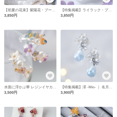
【初夏の花束】紫陽花・ブーケのフォークリング- 薄青の小花とジルコニア (指輪/ワイヤーフラワー/フリーサイズ)水色 初夏 紫陽花 ちゅるん 透明感 お守りリング ネモフィラ
【特集掲載】ライラック・ブーケのフォークリング - ジルコニアと薄紫の小花 - (指輪 / オープンリング / ワイヤーフラワー) 母の日 フリーサイズ 藤 パープル ディップアート
3,850円
3,850円
水面に浮かぶ華 レジンイヤカフ 華紬 - 水景(すいけい) -｜【ホワイト/パープル/ブルー】夏 透明 涼やか リング 耳飾り クリア ガラス オーロラ シアー 紫陽花 ネモフィラ
【特集掲載】澪 -Mio- ｜ 名月の雫ピアス・イヤリング - ブルーグレー - 華紬（はなつむぎ） 雫 クリア 肌映え 透明 シアー 雨粒
3,500円
3,900円