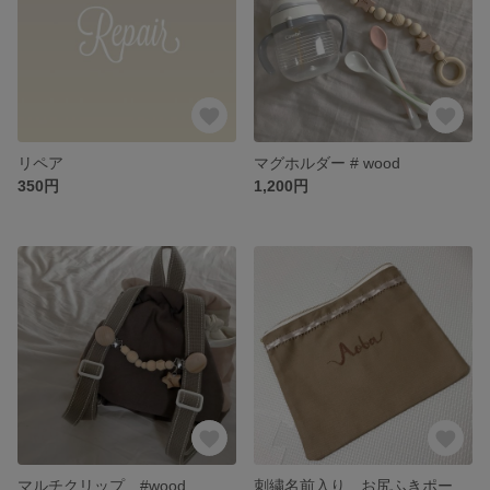
リペア
マグホルダー # wood
350円
1,200円
マルチクリップ #wood
刺繍名前入り お尻ふきポーチ オムツポーチ