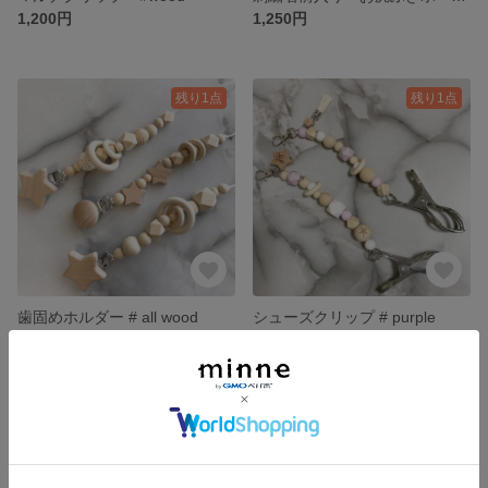
1,200円
1,250円
残り1点
残り1点
歯固めホルダー # all wood
シューズクリップ # purple
1,300円
1,200円
残り1点
残り1点