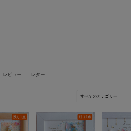
レビュー
レター
残り1点
残り1点