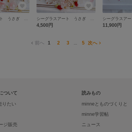
シーグラスアート うさぎ 着物 春 雑貨 インテリア 可愛い 桜
シーグラスアート うさぎ いちご 春 雑貨 インテリア 可愛い
4,500円
11,900円
前へ
1
2
3
5
次へ
...
について
読みもの
で売りたい
minneとものづくりと
minne学習帖
ージ販売
ニュース