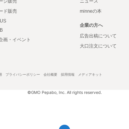
ージ販売
ニュース
ード販売
minneの本
LUS
企業の方へ
AB
広告出稿について
企画・イベント
大口注文について
用
プライバシーポリシー
会社概要
採用情報
メディアキット
©GMO Pepabo, Inc. All rights reserved.