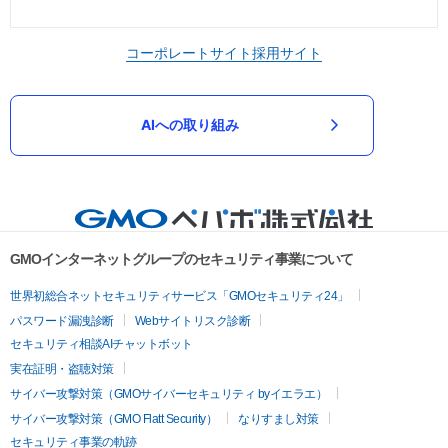
コーポレートサイト
採用サイト
AIへの取り組み
GMOインターネットグループのセキュリティ事業について
世界初総合ネットセキュリティサービス「GMOセキュリティ24」
パスワード漏洩診断
Webサイトリスク診断
セキュリティ相談AIチャットボット
実在証明・盗聴対策
サイバー攻撃対策（GMOサイバーセキュリティ byイエラエ）
サイバー攻撃対策（GMO Flatt Security）
なりすまし対策
セキュリティ事業の軌跡