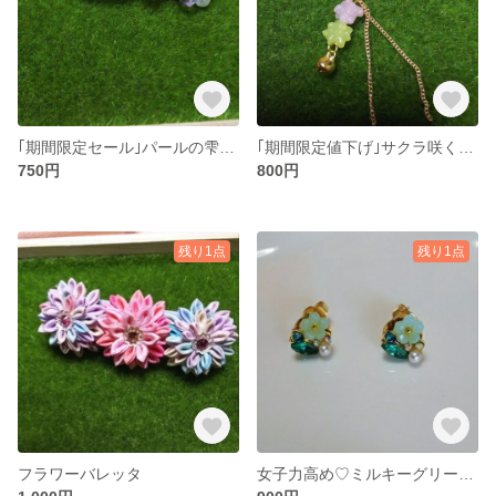
｢期間限定セール｣パールの雫バレッタ
｢期間限定値下げ｣サクラ咲くかんざし
750円
800円
残り1点
残り1点
フラワーバレッタ
女子力高め♡ミルキーグリーンビジューピアス(∩´∀`∩)