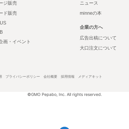
ージ販売
ニュース
ード販売
minneの本
LUS
企業の方へ
AB
広告出稿について
企画・イベント
大口注文について
用
プライバシーポリシー
会社概要
採用情報
メディアキット
©GMO Pepabo, Inc. All rights reserved.