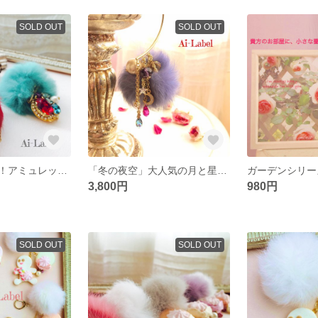
SOLD OUT
SOLD OUT
夢見る女子必見！アミュレット ルビー
「冬の夜空」大人気の月と星のイヤーフック
3,800円
980円
SOLD OUT
SOLD OUT