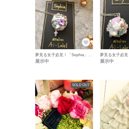
夢見る女子必見！「Sophia」お守り ロケット
展示中
展示中
SOLD OUT