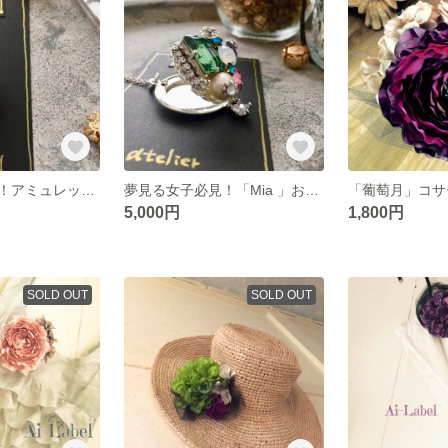
夢見る女子必見！アミュレット「Ｌily 」クリスマス ネックレス
夢見る女子必見！「Mia 」お守り ロケット
「葡萄月」コサ
5,000円
1,800円
SOLD OUT
SOLD OUT