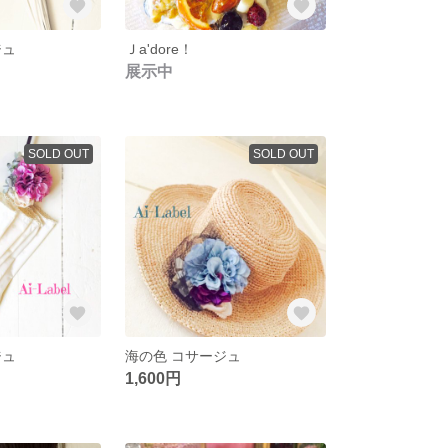
ジュ
Ｊa'dore！
展示中
SOLD OUT
SOLD OUT
ジュ
海の色 コサージュ
1,600円