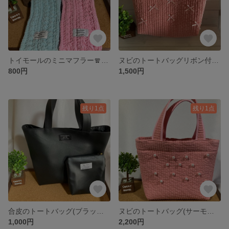
トイモールのミニマフラー🧣 ［グレー］１個 ［ホワイト］2個 ［ダークブラウン］2個［スカイブルー］３個［ピンク🩷］２個
ヌビのトートバッグリボン付き🎀(ピンク)Sサイズ
800円
1,500円
残り1点
残り1点
合皮のトートバッグ(ブラック) ポーチ付き
ヌビのトートバッグ(サーモンピンク)Mサイズ
1,000円
2,200円