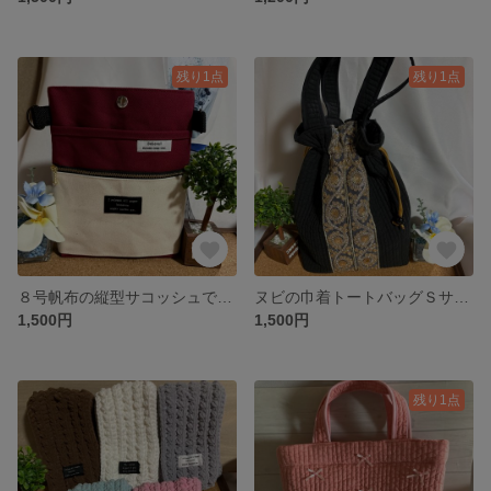
残り1点
残り1点
８号帆布の縦型サコッシュです。(ワインレッド&生成り)
ヌビの巾着トートバッグＳサイズ ［ブラック］インド刺繍入り
1,500円
1,500円
残り1点