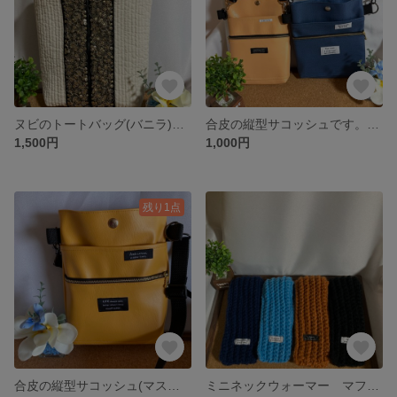
ヌビのトートバッグ(バニラ)インド刺繍入
合皮の縦型サコッシュです。(サーモンピンク)((ブルー) 各種１点づつのご購入でご注文お願いします。
1,500円
1,000円
残り1点
合皮の縦型サコッシュ(マスタード)
ミニネックウォーマー マフラー🧣［ネイビー］3個［オレンジ］2個［ブラック］3個 ［スカイブルー］1個