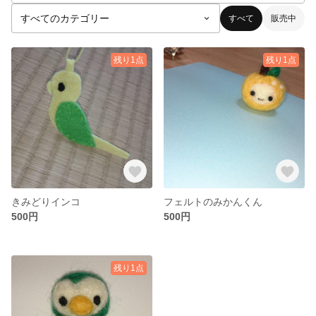
すべて
販売中
残り1点
残り1点
きみどりインコ
フェルトのみかんくん
500円
500円
残り1点