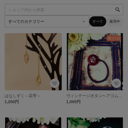
すべて
販売中
残り1点
はなしずく～花雫～
ヴィンテージボタンヘアゴム～胸の高鳴り～
1,200円
1,000円