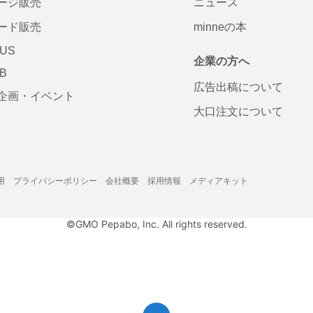
ージ販売
ニュース
ード販売
minneの本
LUS
企業の方へ
AB
広告出稿について
企画・イベント
大口注文について
用
プライバシーポリシー
会社概要
採用情報
メディアキット
©GMO Pepabo, Inc. All rights reserved.