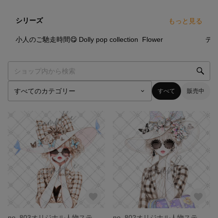
シリーズ
もっと見る
46
点
69
点
39
点
小人のご馳走時間😋
Dolly pop collection
Flower
デ
すべて
販売中
no. 803オリジナル人物ステッカー
no. 802オリジナル人物ステッカー