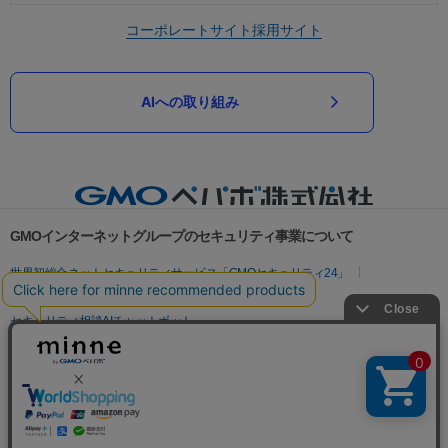
コーポレートサイト
採用サイト
AIへの取り組み
GMOインターネットグループのセキュリティ事業について
世界初総合ネットセキュリティサービス「GMOセキュリティ24」
パスワード漏洩診断
Webサイトリスク診断
セキュリティ相談AIチャットボット
実在証明・盗聴対策
サイバー攻撃対策（GMOサイバーセキュリティ byイエラエ）
サイバー攻撃対策（GMO Flatt Security）
なりすまし対策
セキュリティ事業の軌跡