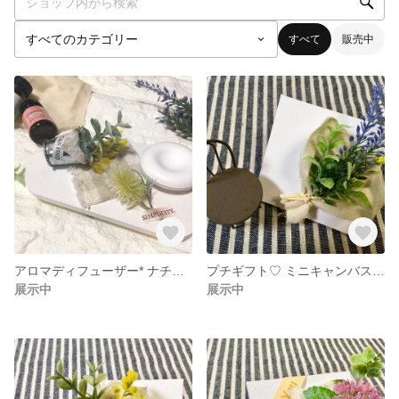
すべて
販売中
アロマディフューザー* ナチュラル*造花
プチギフト♡ ミニキャンバスブーケ
展示中
展示中