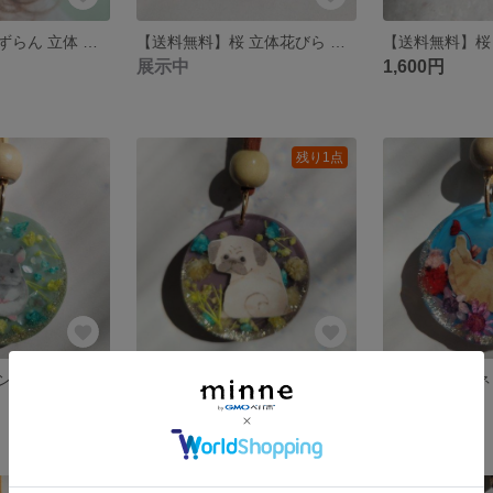
【送料無料】すずらん 立体 ピアス
【送料無料】桜 立体花びら と 水中花びら ブローチ or 帯留め
展示中
1,600円
残り1点
【送料無料】チンチラ と ドライフラワー スエード調紐 ネックレス
【送料無料】パグ と ドライフラワー スエード調紐 ネックレス
1,350円
展示中