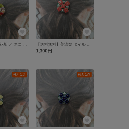
【送料無料】お花畑 と ネコ の ポニーフック
【送料無料】美濃焼 タイル 紫陽花 ポニーフック
1,300円
残り1点
残り1点