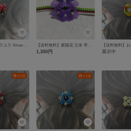
【送料無料】ユラユラ Xmas リース ピアス
【送料無料】紫陽花 立体 帯留め
1,300円
展示中
残り1点
残り1点