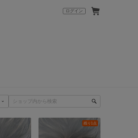
ログイン
残り1点