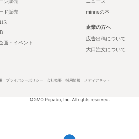
ージ販売
ニュース
ード販売
minneの本
LUS
企業の方へ
AB
広告出稿について
企画・イベント
大口注文について
用
プライバシーポリシー
会社概要
採用情報
メディアキット
©GMO Pepabo, Inc. All rights reserved.