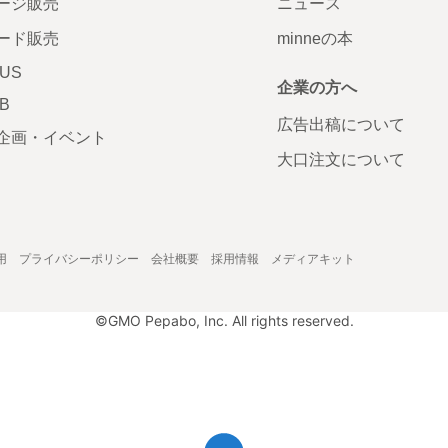
ージ販売
ニュース
ード販売
minneの本
LUS
企業の方へ
AB
広告出稿について
企画・イベント
大口注文について
用
プライバシーポリシー
会社概要
採用情報
メディアキット
©GMO Pepabo, Inc. All rights reserved.