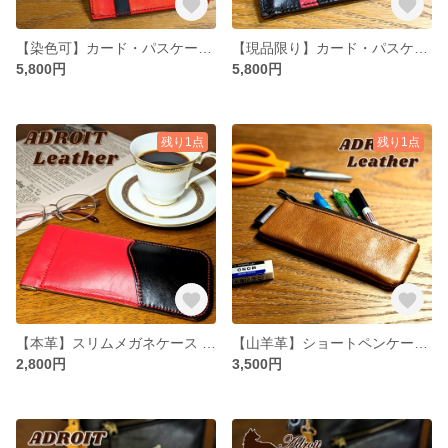
【染色可】カード・パスケース付き小銭入れ (ヌメ革)【牛革】
【現品限り】カード・パスケース付き小銭入れ (黒×赤) 【馬革】
5,800円
5,800円
残り1点
残り1点
【本革】スリムメガネケース (バイカラー)【現品限り】
【山羊革】ショートペンケース【キャメル色】
2,800円
3,500円