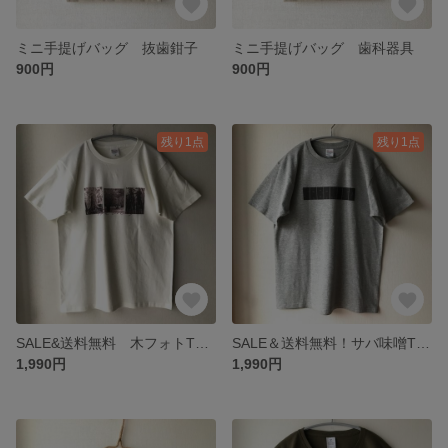
ミニ手提げバッグ 抜歯鉗子
ミニ手提げバッグ 歯科器具
900円
900円
残り1点
残り1点
SALE&送料無料 木フォトTシャツ 白
SALE＆送料無料！サバ味噌Tシャツ グレー
1,990円
1,990円