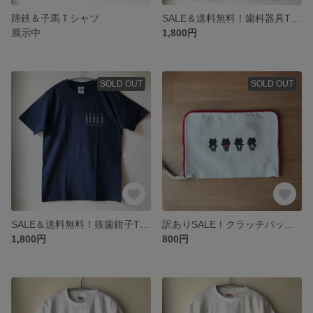
蹄鉄＆子馬Ｔシャツ
SALE＆送料無料！歯科器具Tシャツ ブラウン
展示中
1,800円
SOLD OUT
SOLD OUT
SALE＆送料無料！抜歯鉗子Tシャツ ネイビー
訳ありSALE！クラッチバッグ HELP！ネコ
1,800円
800円