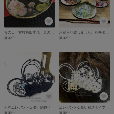
母の日 古典柄四季花 貝の小物入れ
お嫁入り致しました。和モダン 貝合わせ 端午の節句
展示中
展示中
和洋エレガントな水引髪飾り
エレガントな白い和洋タイプの水引髪飾り
展示中
展示中