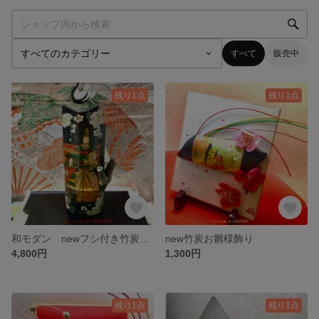
すべて
販売中
残り1点
残り1点
和モダン newフシ付き竹炭お雛様
new竹炭お雛様飾り
4,800円
1,300円
残り1点
残り1点