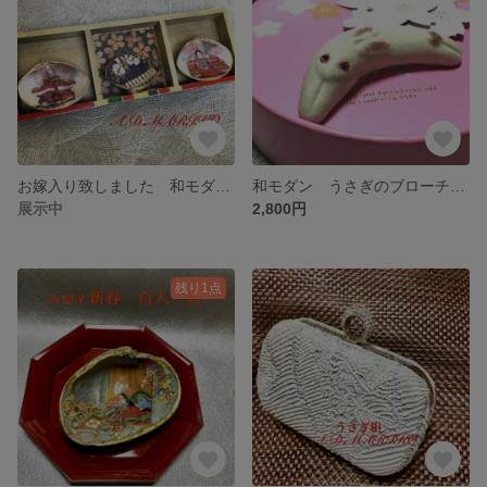
お嫁入り致しました 和モダン アンティーク調ミニお雛様飾り
和モダン うさぎのブローチ、帯留めにも
展示中
2,800円
残り1点