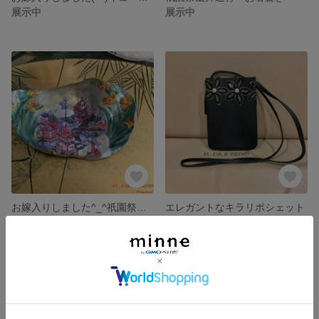
展示中
展示中
お嫁入りしました^_^祇園祭山鉾巡行 貝の小物入れ
エレガントなキラリポシェット
展示中
展示中