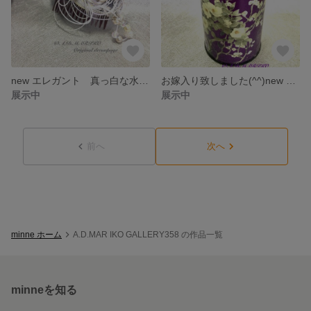
new エレガント 真っ白な水引髪飾り
お嫁入り致しました(^^)new 和モダン パープルのお茶筒
展示中
展示中
前へ
次へ
minne ホーム
A.D.MAR IKO GALLERY358 の作品一覧
minneを知る