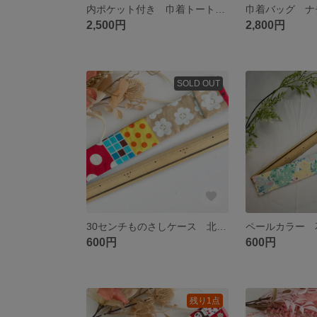
内ポケット付き 巾着トート ネイビー 花柄 おしゃれ 大人っぽい A4 巾着バッグ
2,500円
2,800円
SOLD OUT
30センチものさしケース 北欧 レトロ 可愛い
600円
600円
残り1点