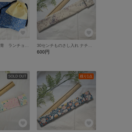
40×60 小花柄 青 ランチョンマット コップ袋セット 給食セット ブルー 花柄 おしゃれ 黄色 イエロー 女の子 小学校サイズ
30センチものさし入れ ナチュラル 花柄 大人っぽい ベージュ おしゃれ
600円
SOLD OUT
残り1点