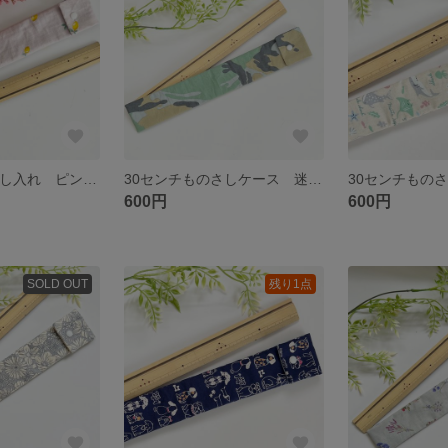
30センチものさし入れ ピンク レモン 可愛い くすみ おしゃれ
30センチものさしケース 迷彩
600円
600円
SOLD OUT
残り1点