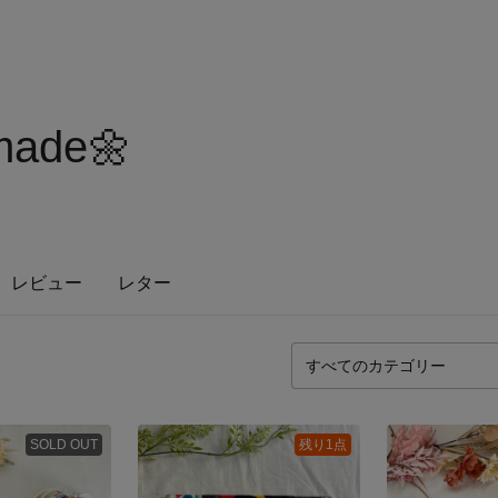
made🌼
レビュー
レター
SOLD OUT
残り1点