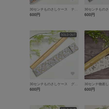
30センチものさしケース テディベア くま チェック
600円
600円
SOLD OUT
30センチものさしケース グレー 花柄 可愛い 小花 おしゃれ
30センチ物差
600円
600円