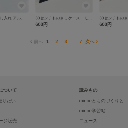
30センチものさし入れ アルファベット 数字 ナンバー おしゃれ 男の子 アイボリー
30センチものさしケース モノトーン 牛柄 アニマル柄 おしゃれ
600円
600円
前へ
1
2
3
7
次へ
...
について
読みもの
で売りたい
minneとものづくりと
minne学習帖
ージ販売
ニュース