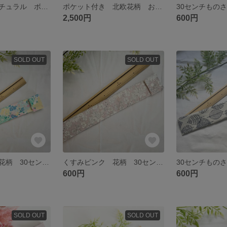
巾着バッグ ナチュラル ボタニカル おしゃれ くすみ
ポケット付き 北欧花柄 おしゃれ 巾着トート 巾着バッグ 2way グレー ブラック
2,500円
600円
SOLD OUT
SOLD OUT
ペールカラー 花柄 30センチものさし入れ
くすみピンク 花柄 30センチものさし入れ おしゃれ
600円
600円
SOLD OUT
SOLD OUT