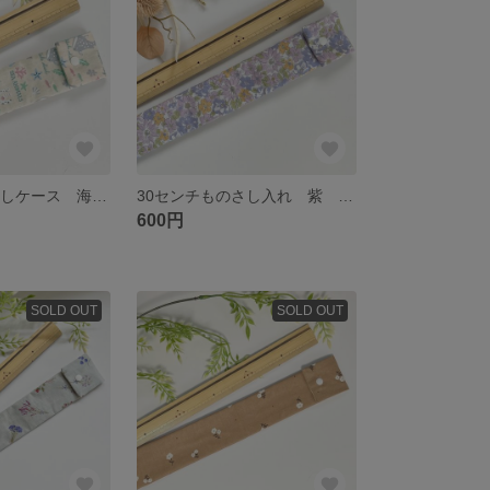
30センチものさしケース 海の仲間 えい サメ
30センチものさし入れ 紫 花柄 可愛い おしゃれ ラベンダー
600円
SOLD OUT
SOLD OUT