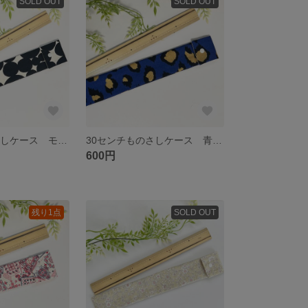
SOLD OUT
SOLD OUT
30センチものさしケース モノトーン 水玉 ランダムドット おしゃれ かっこいい 可愛い
30センチものさしケース 青 ブルー 豹柄 レオパード おしゃれ ゴールド ラメ
600円
残り1点
SOLD OUT