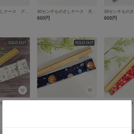
30センチものさしケース グレー 花柄 おしゃれ くすみ 可愛い
30センチものさしケース 犬 犬柄 ドッグ わんちゃん ネイビー
600円
600円
SOLD OUT
SOLD OUT
しケース
30センチものさし入れ 宇宙 男の子
600円
600円