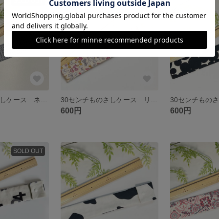
SOLD OUT
SOLD OUT
30センチものさしケース ネイビー チェック シンプル
30センチものさしケース リボン 女の子 可愛い ガーリー
600円
600円
SOLD OUT