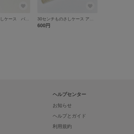
30センチものさしケース バンダナ柄 赤白 レッド ホワイト おしゃれ かっこいい 男の子
30センチものさしケース アイボリー 花柄 おしゃれ くすみ 30センチものさし入れ
600円
ヘルプセンター
お知らせ
ヘルプとガイド
利用規約