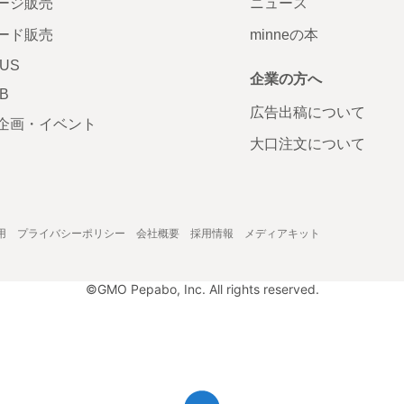
ージ販売
ニュース
ード販売
minneの本
LUS
企業の方へ
AB
広告出稿について
企画・イベント
大口注文について
用
プライバシーポリシー
会社概要
採用情報
メディアキット
©GMO Pepabo, Inc. All rights reserved.