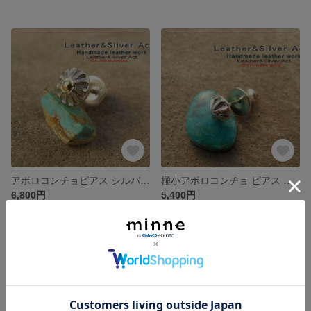
アポロコンチョピアス シルバー925 k18 ポストピアス メンズ レディース 兼用 ハンドメイドピアス SILVERピアス
極小アポロコンチョ ピアス シルバー925 片耳 削り出し ポストピアス 小粒 メンズ レディース 兼用 キャッチもSILVER925を使用 Leather&SILVER Act オリジナルピアス
6,800円
5,400円
残り1点