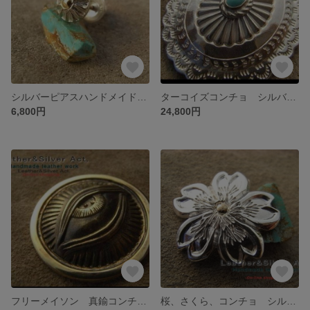
シルバーピアスハンドメイドアポロコンチョ ピアス 925 k18 ポスト メンズ レディース兼用 シルバーピアス SILVER925 k18コンビ オリジナルコンチ
ターコイズコンチョ シルバー925 楕円 インディアンジュエリー ハンドメイド レザーアンドシルバーアクト オリジナルコンチョ SILVER925 ウォレットボタン、トラッカーウォレットのボタン
6,800円
24,800円
フリーメイソン 真鍮コンチョ ブラス オリジナル 秘密結社 プロビデンスの目 ハンドメイドコンチョ ヘアゴム、髪留め アクセサリーパーツ 金具、ボタン
桜、さくら、コンチョ シルバー925 ハンドメイド 手彫り ペンダントトップにも ブローチ 飾りボタン ヘアゴム、髪留め、ウォレットのボタン、金具に