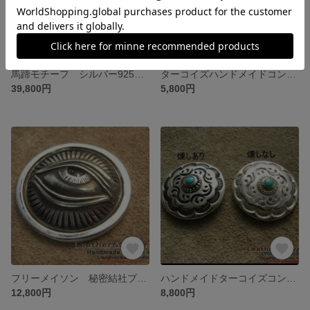
馬蹄モチーフ シルバー925、ｋ18 ネックレス ハンドメイド ハンドメイドハンドメイドネックレス メンズ、レディース シルバーチェーン
ターコイズハンドメイドコンチョ シルバー925 ナチュラルターコイズ トルコ石 オリジナルコンチョ ヘアゴム、髪留め、レザークラフトの金具に
39,800円
5,800円
フリーメイソン 秘密結社プロビデンスの目 シルバーコンチョ 925オリジナルシルバーコンチョ ペンダントトップにも加工可能
ハンドメイドターコイズコンチョ アリゾナターコイズシルバー925 髪留め、ヘアゴム、ウォレットボタン ヘアアクセサリー シルバーブローチに
12,800円
8,800円