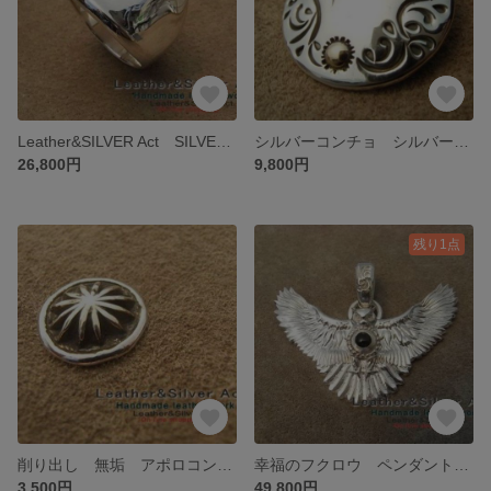
Leather&SILVER Act SILVER925 無垢 幅広リング シルバー925 逆反りリング メンズ、レディース size直し可能スターリングシルバー925 重量感があるシルバー925
シルバーコンチョ シルバー925 唐草コンチョ 手彫りハンドメイド 太陽神 ロングウォレットのボタン、金具、パーツ インディアンジュエリー
26,800円
9,800円
残り1点
削り出し 無垢 アポロコンチョ シルバー925 ハンドメイドコンチョ 純銀 インディアンジュエリー ロングウォレット 金具、ボタンバーツに
幸福のフクロウ ペンダントトップ オニキス ネックレス シルバー925、 梟 幸福、幸福を呼ぶフクロウ 魔除け アクセサリー
3,500円
49,800円