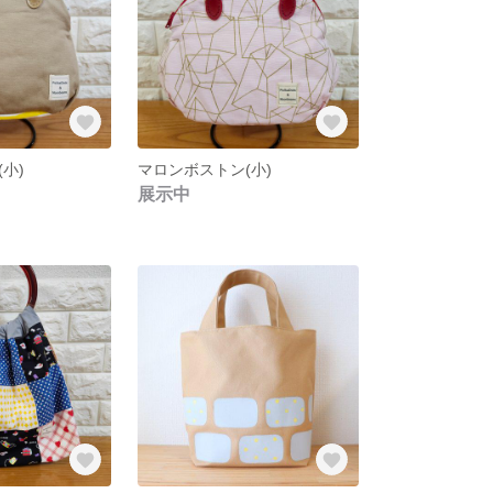
小)
マロンボストン(小)
展示中