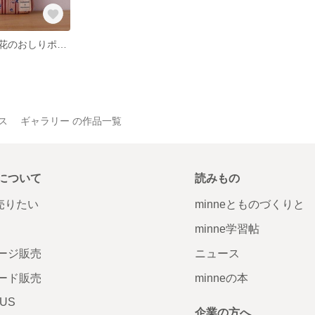
赤い縞に青いお花のおしりポーチ/大きさはのっぽさん
ムス ギャラリー の作品一覧
について
読みもの
で売りたい
minneとものづくりと
minne学習帖
ージ販売
ニュース
ード販売
minneの本
LUS
企業の方へ