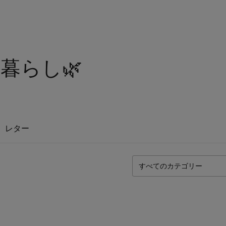
らし🌿‬
レター