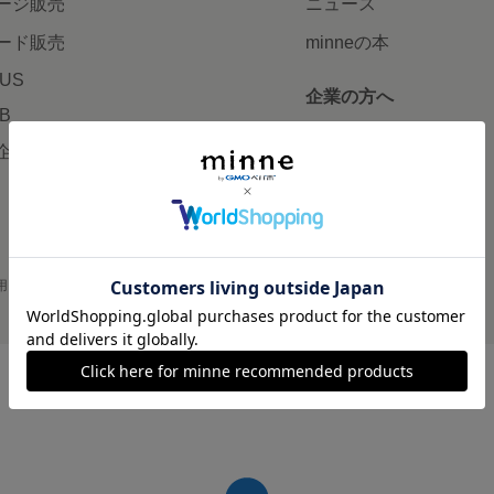
ージ販売
ニュース
ード販売
minneの本
LUS
企業の方へ
AB
広告出稿について
企画・イベント
大口注文について
用
プライバシーポリシー
会社概要
採用情報
メディアキット
©GMO Pepabo, Inc. All rights reserved.