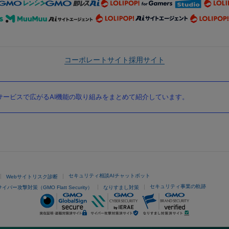
コーポレートサイト
採用サイト
ービスで広がるAI機能の取り組みをまとめて紹介しています。
セキュリティ相談AIチャットボット
Webサイトリスク診断
セキュリティ事業の軌跡
サイバー攻撃対策（GMO Flatt Security）
なりすまし対策