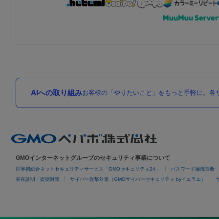
AIへの取り組み
お客様の「やりたいこと」をもっと手軽に。各サ
GMOインターネットグループのセキュリティ事業について
世界初総合ネットセキュリティサービス「GMOセキュリティ24」
パスワード漏洩診断
実在証明・盗聴対策
サイバー攻撃対策（GMOサイバーセキュリティ byイエラエ）