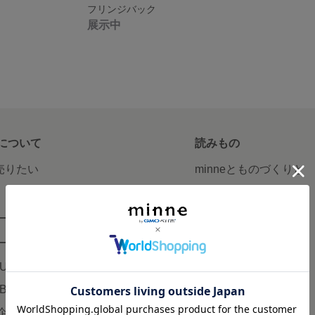
フリンジバック
展示中
について
読みもの
で売りたい
minneとものづくりと
minne学習帖
ージ販売
ニュース
ード販売
minneの本
LUS
企業の方へ
AB
広告出稿について
企画・イベント