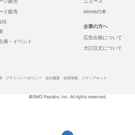
ージ販売
ニュース
ード販売
minneの本
LUS
企業の方へ
AB
広告出稿について
企画・イベント
大口注文について
用
プライバシーポリシー
会社概要
採用情報
メディアキット
©GMO Pepabo, Inc. All rights reserved.