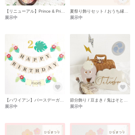
【リニューアル】Prince & Princessシリーズ うちの子 カートフック / 家族 お散歩 / バギー / オリジナル
夏祭り飾りセット / おうち縁日 / 壁面 / ガーランド
展示中
展示中
【ハワイアン】バースデーガーランド / 飾り / 名入れ込
節分飾り / 豆まき / 鬼はそと！福はうち！ / ナチュラル
展示中
展示中