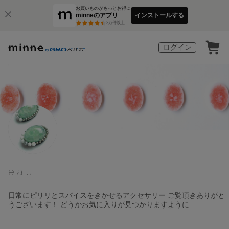
お買いものがもっとお得に
minneのアプリ
インストールする
3
万件以上
ログイン
eau
日常にピリリとスパイスをきかせるアクセサリー ご覧頂きありがと
うございます！ どうかお気に入りが見つかりますように