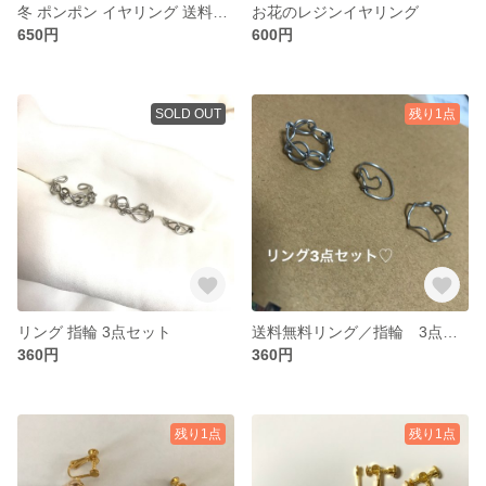
冬 ポンポン イヤリング 送料無料
お花のレジンイヤリング
650円
600円
SOLD OUT
残り1点
リング 指輪 3点セット
送料無料リング／指輪 3点セット
360円
360円
残り1点
残り1点