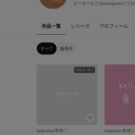
オーダーなどはinstagramに
作品一覧
シリーズ
プロフィール
すべて
販売中
SOLD OUT
kellychen専用♡
kellychen専用♡