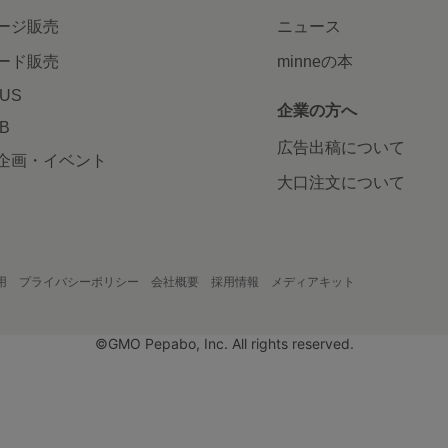
ージ販売
ニュース
ード販売
minneの本
LUS
企業の方へ
AB
広告出稿について
企画・イベント
大口注文について
用
プライバシーポリシー
会社概要
採用情報
メディアキット
©GMO Pepabo, Inc. All rights reserved.