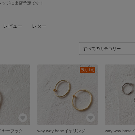
ィレッジに出店予定です！
レビュー
レター
残り1点
se イヤーフック
way way baseイヤリング