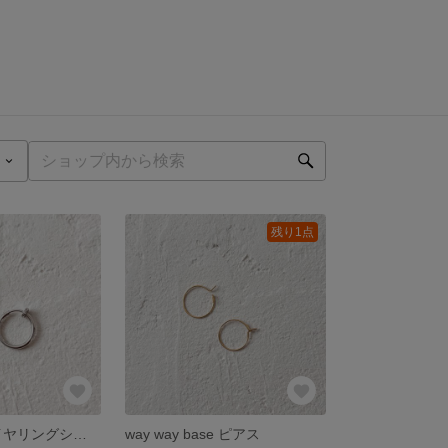
残り1点
way way baseイヤリングシルバー
way way base ピアス