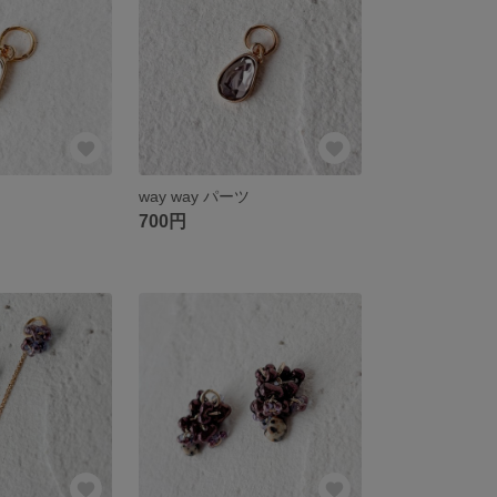
ツ
way way パーツ
700円