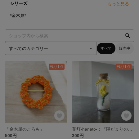
シリーズ
もっと見る
4
点
*金木犀*
すべて
販売中
残り1点
残り1点
「金木犀のころも」
花灯-hanatō-：『陽だまりの道』
500円
300円