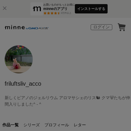
お買いものがもっとお得に
minneのアプリ
インストールする
3
万件以上
ログイン
friluftsliv_acco
新しくピアノのジェルリウム アロマサシェのリス🐿️ クマ🐻たちが仲
間入りしました^ - ^
作品一覧
シリーズ
プロフィール
レター