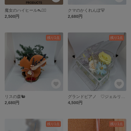
魔女のハイヒール👠🧙‍♀️
クマのかくれんぼ🐻
2,500円
2,680円
残り1点
残り1点
リスの森🐿️
グランドピアノ ♡ジェルリウム♡
2,680円
4,500円
残り1点
残り1点