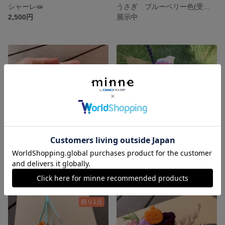
シャーレ🧫
うさぎ ブルーベリー色(受注制作)
2,500円
展示中
紅葉🍁
アンティーク調 Flower vase(ブルー)
展示中
展示中
残り1点