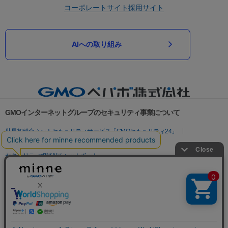
コーポレートサイト
採用サイト
AIへの取り組み
GMOインターネットグループのセキュリティ事業について
世界初総合ネットセキュリティサービス「GMOセキュリティ24」
パスワード漏洩診断
Webサイトリスク診断
セキュリティ相談AIチャットボット
実在証明・盗聴対策
サイバー攻撃対策（GMOサイバーセキュリティ byイエラエ）
サイバー攻撃対策（GMO Flatt Security）
なりすまし対策
セキュリティ事業の軌跡