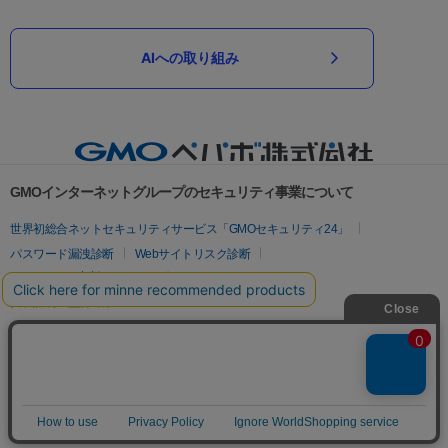
AIへの取り組み
GMOインターネットグループのセキュリティ事業について
世界初総合ネットセキュリティサービス「GMOセキュリティ24」
パスワード漏洩診断
Webサイトリスク診断
セキュリティ相談AIチャットボット
実在証明・盗聴対策
サイバー攻撃対策（GMOサイバーセキュリティ byイエラエ）
サイバー攻撃対策（GMO Flatt Security）
なりすまし対策
セキュリティ事業の軌跡