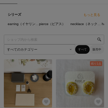
シリーズ
もっと見る
10
点
11
点
3
点
earring（イヤリング）
pierce（ピアス）
necklace（ネックレス）
すべて
販売中
残り1点