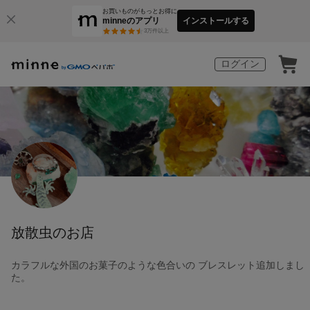
お買いものがもっとお得に
minneのアプリ
インストールする
3
万件以上
ログイン
放散虫のお店
カラフルな外国のお菓子のような色合いの ブレスレット追加しまし
た。