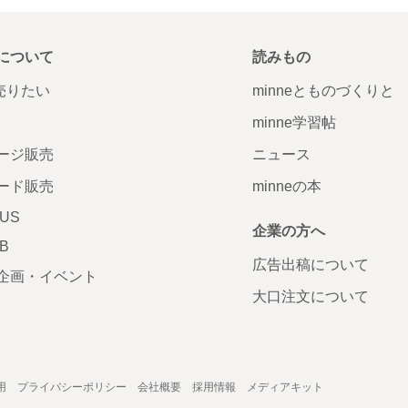
について
読みもの
で売りたい
minneとものづくりと
minne学習帖
ージ販売
ニュース
ード販売
minneの本
LUS
企業の方へ
AB
広告出稿について
企画・イベント
大口注文について
用
プライバシーポリシー
会社概要
採用情報
メディアキット