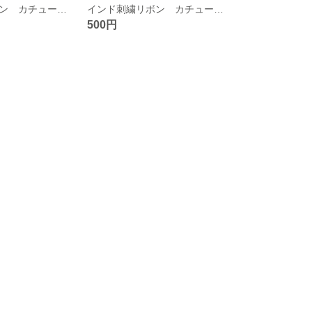
インド刺繍リボン カチューシャ ヘアアクセサリー (ゴールド×ピンク)
インド刺繍リボン カチューシャ ヘアアクセサリー (ゴールド×オレンジ)
500円