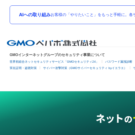
AIへの取り組み
お客様の「やりたいこと」をもっと手軽に。各サ
GMOインターネットグループのセキュリティ事業について
世界初総合ネットセキュリティサービス「GMOセキュリティ24」
パスワード漏洩診断
実在証明・盗聴対策
サイバー攻撃対策（GMOサイバーセキュリティ byイエラエ）