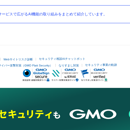
ービスで広がるAI機能の取り組みをまとめて紹介しています。
セキュリティ相談AIチャットボット
Webサイトリスク診断
セキュリティ事業の軌跡
サイバー攻撃対策（GMO Flatt Security）
なりすまし対策