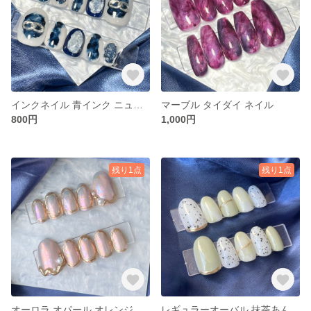
インクネイル 青インク ニュアンス 個性派
マーブル タイダイ ネイル
800円
1,000円
残り1点
残り1点
オーロラ オパール オレンジネイル
レギュラーオーバル 抹茶あんこ金粉スイーツ ニュアンスネイル