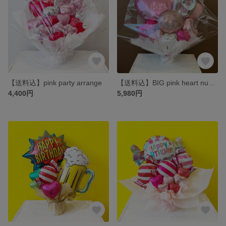
【送料込】pink party arrange
【送料込】BIG pink heart number arrange
4,400円
5,980円