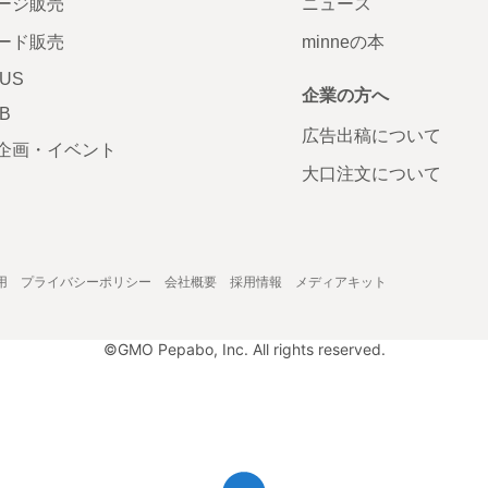
ージ販売
ニュース
ード販売
minneの本
LUS
企業の方へ
AB
広告出稿について
企画・イベント
大口注文について
用
プライバシーポリシー
会社概要
採用情報
メディアキット
©GMO Pepabo, Inc. All rights reserved.