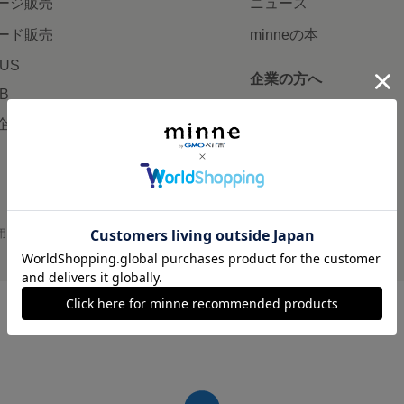
ージ販売
ニュース
ード販売
minneの本
LUS
企業の方へ
AB
広告出稿について
企画・イベント
大口注文について
用
プライバシーポリシー
会社概要
採用情報
メディアキット
©GMO Pepabo, Inc. All rights reserved.